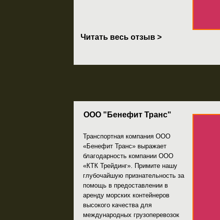
ООО "Бенефит Транс"
Транспортная компания ООО
«Бенефит Транс» выражает
благодарность компании ООО
«КТК Трейдинг». Примите нашу
глубочайшую признательность за
помощь в предоставлении в
аренду морских контейнеров
высокого качества для
международных грузоперевозок
по ...
Читать весь отзыв >