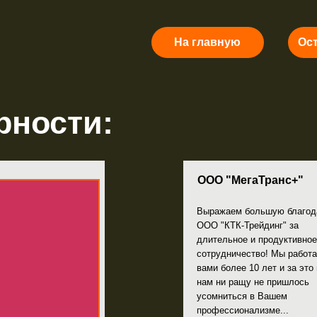
На главную
Оставить отзыв
ости:
ООО "МегаТранс+"
Выражаем большую благодарность
ООО "КТК-Трейдинг" за
длительное и продуктивное
сотрудничество! Мы работаем с
вами более 10 лет и за это время
нам ни ращу не пришлось
усомниться в Вашем
профессионализме...