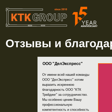
Отзывы и благодарн
ООО "ДелЭкспресс"
От имени всей нашей команды
ООО "ДелЭкспресс" хотим
выразить искреннюю
благодарность ООО "КТК
Трейдинг" за сотрудничество.
Мы особенно ценим Вашу
профессиональную
компетентность и способность
оперативно решать сложные
задачи. Например, ...