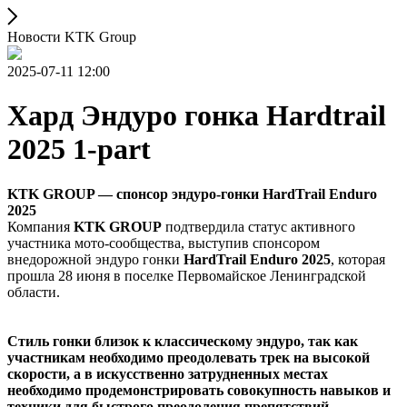
Новости KTK Group
2025-07-11 12:00
Хард Эндуро гонка Hardtrail
2025 1-part
KTK GROUP — спонсор эндуро-гонки HardTrail Enduro
2025
Компания
KTK GROUP
подтвердила статус активного
участника мото-сообщества, выступив спонсором
внедорожной эндуро гонки
HardTrail Enduro 2025
, которая
прошла 28 июня в поселке Первомайское Ленинградской
области.
Стиль гонки близок к классическому эндуро, так как
участникам необходимо преодолевать трек на высокой
скорости, а в искусственно затрудненных местах
необходимо продемонстрировать совокупность навыков и
техники для быстрого преодоления препятствий.