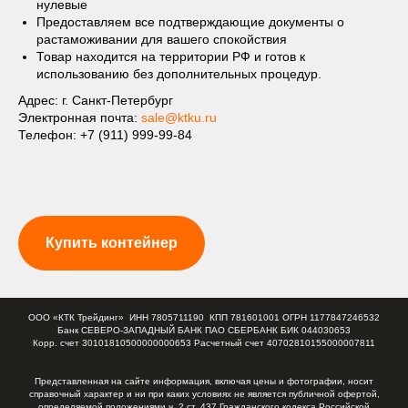
нулевые
Предоставляем все подтверждающие документы о
растаможивании для вашего спокойствия
Товар находится на территории РФ и готов к
использованию без дополнительных процедур.
Адрес: г. Санкт-Петербург
Электронная почта:
sale@ktku.ru
Телефон:
+7 (911) 999-99-84
Купить контейнер
ООО «КТК Трейдинг» ИНН 7805711190 КПП 781601001 ОГРН 1177847246532
Банк СЕВЕРО-ЗАПАДНЫЙ БАНК ПАО СБЕРБАНК БИК 044030653
Корр. счет 30101810500000000653 Расчетный счет 40702810155000007811
Представленная на сайте информация, включая цены и фотографии, носит
справочный характер и ни при каких условиях не является публичной офертой,
определяемой положениями ч. 2 ст. 437 Гражданского кодекса Российской