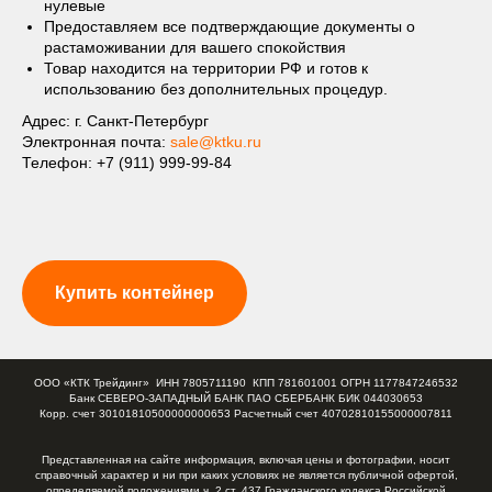
нулевые
Предоставляем все подтверждающие документы о
растаможивании для вашего спокойствия
Товар находится на территории РФ и готов к
использованию без дополнительных процедур.
Адрес: г. Санкт-Петербург
Электронная почта:
sale@ktku.ru
Телефон:
+7 (911) 999-99-84
Купить контейнер
ООО «КТК Трейдинг» ИНН 7805711190 КПП 781601001 ОГРН 1177847246532
Банк СЕВЕРО-ЗАПАДНЫЙ БАНК ПАО СБЕРБАНК БИК 044030653
Корр. счет 30101810500000000653 Расчетный счет 40702810155000007811
Представленная на сайте информация, включая цены и фотографии, носит
справочный характер и ни при каких условиях не является публичной офертой,
определяемой положениями ч. 2 ст. 437 Гражданского кодекса Российской