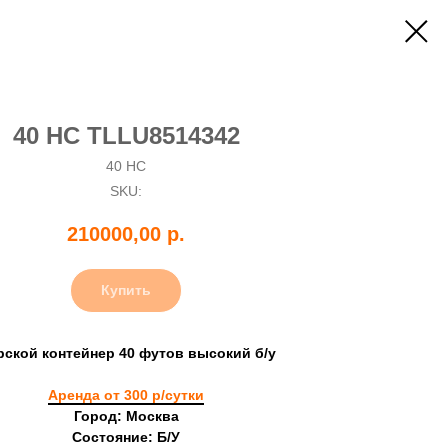
40 HC TLLU8514342
40 HC
SKU:
210000,00
р.
Купить
рской контейнер 40 футов высокий б/у
Аренда от 300 р/сутки
Город: Москва
Состояние: Б/У