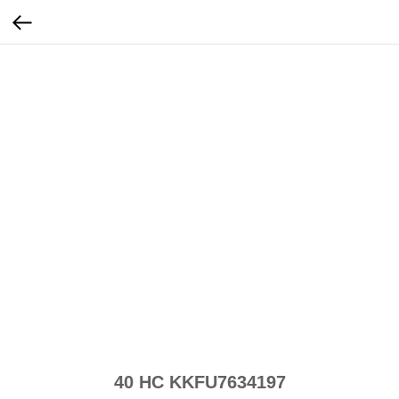
40 HC KKFU7634197