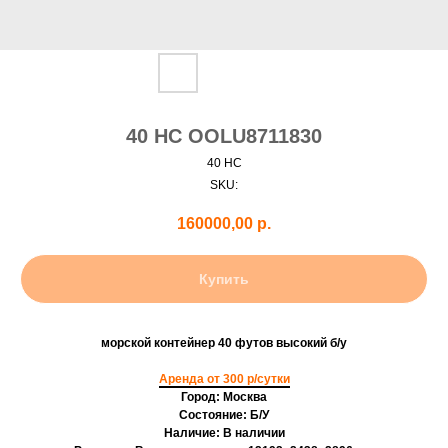
40 HC OOLU8711830
40 HC
SKU:
160000,00
р.
Купить
морской контейнер 40 футов высокий б/у
Аренда от 300 р/сутки
Город: Москва
Состояние: Б/У
Наличие: В наличии