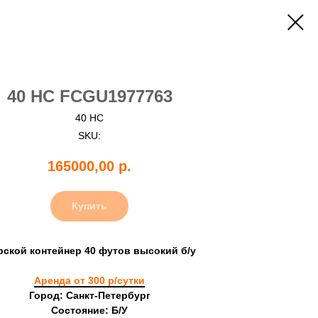
40 HC FCGU1977763
40 HC
SKU:
165000,00
р.
Купить
рской контейнер 40 футов высокий б/у
Аренда от 300 р/сутки
Город: Санкт-Петербург
Состояние: Б/У