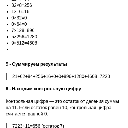
32×8=256
1×16=16
0×32=0
0×64=0
7×128=896
5×256=1280
9×512=4608
5 -
Суммируем результаты
21+62+84+256+16+0+0+896+1280+4608=7223
6 - Находим контрольную цифру
Контрольная цифра — это остаток от деления суммы
на 11. Если остаток равен 10, контрольная цифра
считается равной 0.
7223÷11=656 (остаток 7)