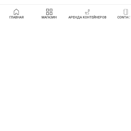
ГЛАВНАЯ
МАГАЗИН
АРЕНДА КОНТЕЙНЕРОВ
CONTAC
Представленная на сайте информация, включая цены и фотографии,
носит справочный характер и ни при каких условиях не является
публичной офертой, определяемой положениями ч. 2 ст. 437
Гражданского кодекса Российской Федерации. Компания оставляет за
собой право изменения цен и перечня услуг согласно внутренней
стратегии.
Главная
О нас
Статьи